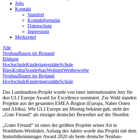
Jobs
Kontakt
Standort
Kontaktformular
Datenschutz
Impressum
Merkzettel
Alle
Neubau
Bauen im Bestand
Bildung
Hochschule
Kindertagesstätte
Schule
Büro
Kultur
Sonderbau
Wohnen
Wettbewerbe
Neubau
Bauen im Bestand
Hochschule
Kindertagesstätte
Schule
Das Landmarken-Projekt wurde von einer internationalen Jury für
den ULI Europe Award for Excellence nominiert. Zur Wahl standen
Projekte aus der gesamten EMEA-Region (Europa, Naher Osten
und Afrika). Wie ULI Europe am Montag bekannt gab, steht der
„Gute Freund“ als einziger deutscher Bewerber auf der Shortlist.
„Guter Freund“ ist eines der größten Projekte seiner Art in
Nordrhein-Westfalen. Anfang des Jahres wurde das Projekt mit dem
Immobilienmanager Award 2020 als beste deutsche Neubau-